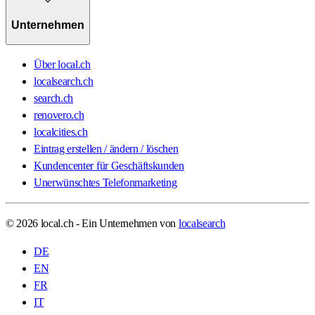
Unternehmen
Über local.ch
localsearch.ch
search.ch
renovero.ch
localcities.ch
Eintrag erstellen / ändern / löschen
Kundencenter für Geschäftskunden
Unerwünschtes Telefonmarketing
© 2026 local.ch - Ein Unternehmen von
localsearch
DE
EN
FR
IT