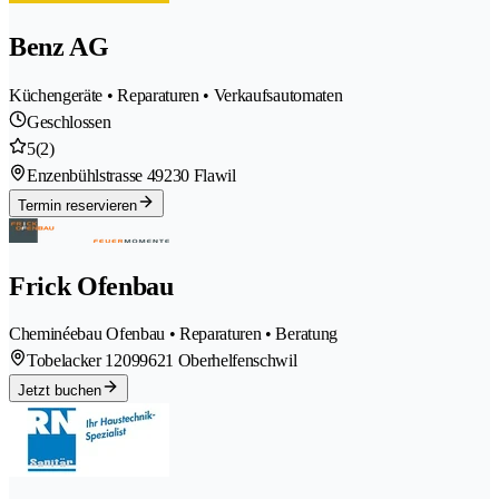
Benz AG
Küchengeräte • Reparaturen • Verkaufsautomaten
Geschlossen
5
(2)
Enzenbühlstrasse 4
9230 Flawil
Termin reservieren
Frick Ofenbau
Cheminéebau Ofenbau • Reparaturen • Beratung
Tobelacker 1209
9621 Oberhelfenschwil
Jetzt buchen