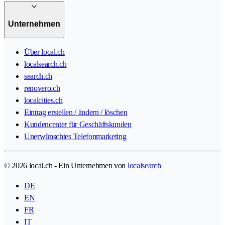
Unternehmen
Über local.ch
localsearch.ch
search.ch
renovero.ch
localcities.ch
Eintrag erstellen / ändern / löschen
Kundencenter für Geschäftskunden
Unerwünschtes Telefonmarketing
© 2026 local.ch - Ein Unternehmen von
localsearch
DE
EN
FR
IT