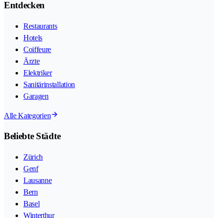
Entdecken
Restaurants
Hotels
Coiffeure
Ärzte
Elektriker
Sanitärinstallation
Garagen
Alle Kategorien
Beliebte Städte
Zürich
Genf
Lausanne
Bern
Basel
Winterthur