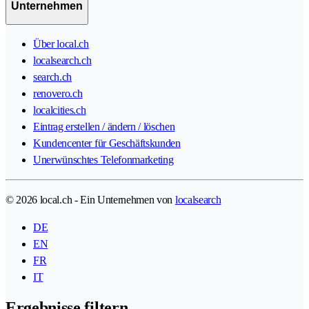
Unternehmen
Über local.ch
localsearch.ch
search.ch
renovero.ch
localcities.ch
Eintrag erstellen / ändern / löschen
Kundencenter für Geschäftskunden
Unerwünschtes Telefonmarketing
© 2026 local.ch - Ein Unternehmen von
localsearch
DE
EN
FR
IT
Ergebnisse filtern