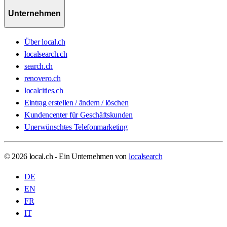
Unternehmen
Über local.ch
localsearch.ch
search.ch
renovero.ch
localcities.ch
Eintrag erstellen / ändern / löschen
Kundencenter für Geschäftskunden
Unerwünschtes Telefonmarketing
© 2026 local.ch - Ein Unternehmen von
localsearch
DE
EN
FR
IT