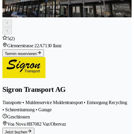
5
(2)
Glennerstrasse 22A
7130 Ilanz
Termin reservieren
Sigron Transport AG
Transporte • Muldenservice Muldentransport • Entsorgung Recycling
• Schneeräumung • Garage
Geschlossen
Voa Nova 8B
7082 Vaz/Obervaz
Jetzt buchen