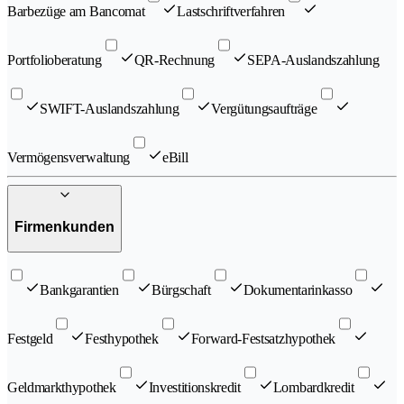
Barbezüge am Bancomat
Lastschriftverfahren
Portfolioberatung
QR-Rechnung
SEPA-Auslandszahlung
SWIFT-Auslandszahlung
Vergütungsaufträge
Vermögensverwaltung
eBill
Firmenkunden
Bankgarantien
Bürgschaft
Dokumentarinkasso
Festgeld
Festhypothek
Forward-Festsatzhypothek
Geldmarkthypothek
Investitionskredit
Lombardkredit