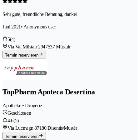
Sehr gute, freundliche Beratung, danke!
Juni 2021
• Anonymous user
5
(4)
Via Val Müstair 294
7537 Müstair
Termin reservieren
TopPharm Apoteca Desertina
Apotheke • Drogerie
Geschlossen
4.6
(5)
Via Lucmagn 8
7180 Disentis/Mustér
Termin reservieren