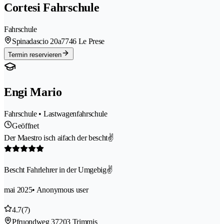
Cortesi Fahrschule
Fahrschule
Spinadascio 20a
7746 Le Prese
Termin reservieren
Engi Mario
Fahrschule • Lastwagenfahrschule
Geöffnet
Der Maestro isch aifach der bescht✌️
Bescht Fahrlehrer in der Umgebig✌️
mai 2025
• Anonymous user
4.7
(7)
Pfruondweg 3
7203 Trimmis