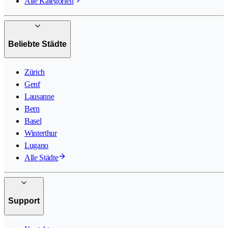
Alle Kategorien
Beliebte Städte
Zürich
Genf
Lausanne
Bern
Basel
Winterthur
Lugano
Alle Städte
Support