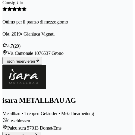
Consigliato
Ottimo per il pranzo di mezzogiorno
Okt. 2019
• Gianluca Vignati
4.7
(20)
Via Cantonale 107
6537 Grono
Tisch reservieren
isara METALLBAU AG
Metallbau • Treppen Geländer • Metallbearbeitung
Geschlossen
Paleu sura 5
7013 Domat/Ems