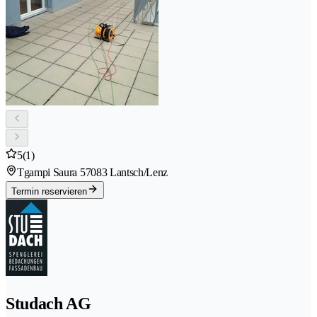
5
(1)
Tgampi Saura 5
7083 Lantsch/Lenz
Termin reservieren
Studach AG