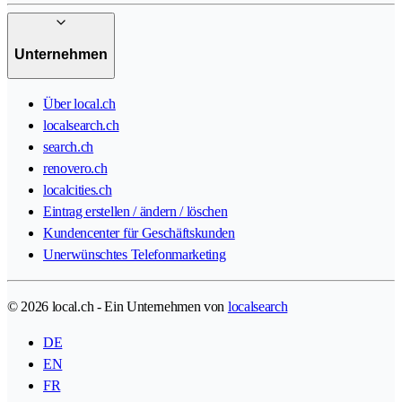
Unternehmen
Über local.ch
localsearch.ch
search.ch
renovero.ch
localcities.ch
Eintrag erstellen / ändern / löschen
Kundencenter für Geschäftskunden
Unerwünschtes Telefonmarketing
© 2026 local.ch - Ein Unternehmen von
localsearch
DE
EN
FR