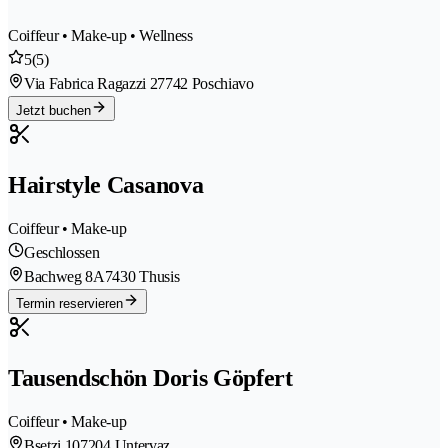
Coiffeur • Make-up • Wellness
5
(5)
Via Fabrica Ragazzi 2
7742 Poschiavo
Jetzt buchen
Hairstyle Casanova
Coiffeur • Make-up
Geschlossen
Bachweg 8A
7430 Thusis
Termin reservieren
Tausendschön Doris Göpfert
Coiffeur • Make-up
Bsetzi 10
7204 Untervaz