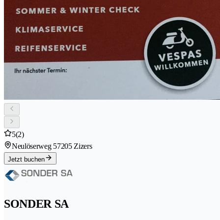
5
(2)
Neulöserweg 5
7205 Zizers
Jetzt buchen
SONDER SA