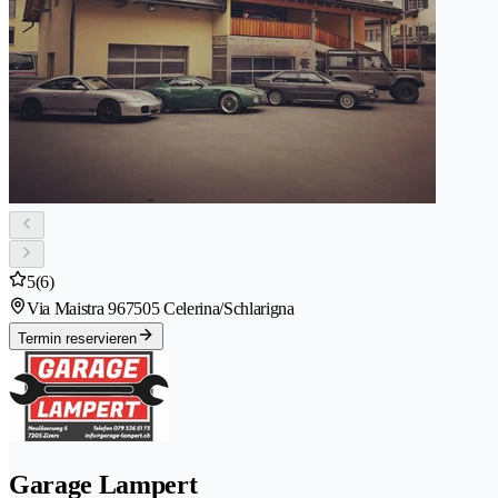
5
(6)
Via Maistra 96
7505 Celerina/Schlarigna
Termin reservieren
Garage Lampert