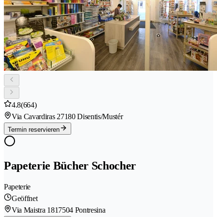
4.8
(664)
Via Cavardiras 2
7180 Disentis/Mustér
Termin reservieren
Papeterie Bücher Schocher
Papeterie
Geöffnet
Via Maistra 181
7504 Pontresina