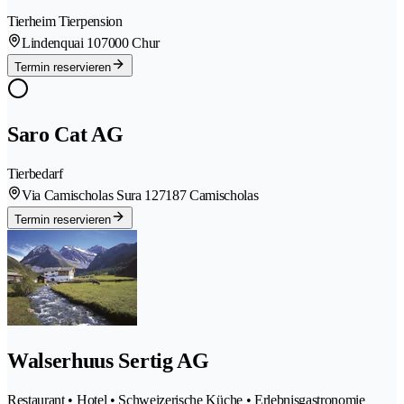
Tierheim Tierpension
Lindenquai 10
7000 Chur
Termin reservieren
Saro Cat AG
Tierbedarf
Via Camischolas Sura 12
7187 Camischolas
Termin reservieren
Walserhuus Sertig AG
Restaurant • Hotel • Schweizerische Küche • Erlebnisgastronomie