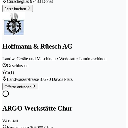
Curscheglias 9
7433 Donat
Jetzt buchen
Hoffmann & Rüesch AG
Landw. Geräte und Maschinen • Werkstatt • Landmaschinen
Geschlossen
5
(1)
Landwasserstrasse 3
7270 Davos Platz
Offerte anfragen
ARGO Werkstätte Chur
Werkstatt
Emserstrasse 30
7000 Chur