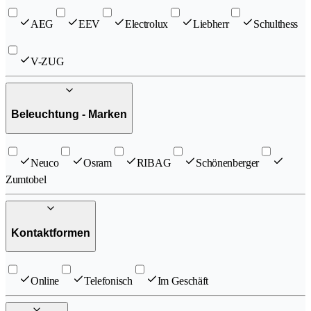
AEG
EEV
Electrolux
Liebherr
Schulthess
V-ZUG
Beleuchtung - Marken
Neuco
Osram
RIBAG
Schönenberger
Zumtobel
Kontaktformen
Online
Telefonisch
Im Geschäft