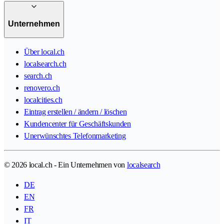
Unternehmen
Über local.ch
localsearch.ch
search.ch
renovero.ch
localcities.ch
Eintrag erstellen / ändern / löschen
Kundencenter für Geschäftskunden
Unerwünschtes Telefonmarketing
© 2026 local.ch - Ein Unternehmen von
localsearch
DE
EN
FR
IT