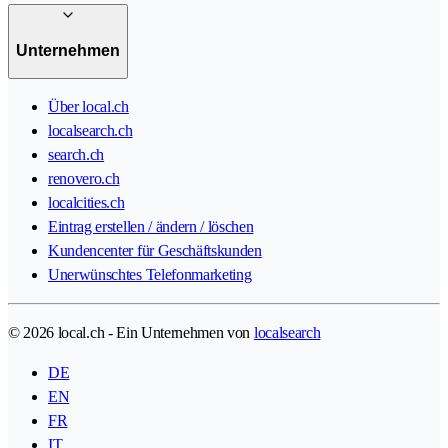
Unternehmen
Über local.ch
localsearch.ch
search.ch
renovero.ch
localcities.ch
Eintrag erstellen / ändern / löschen
Kundencenter für Geschäftskunden
Unerwünschtes Telefonmarketing
© 2026 local.ch - Ein Unternehmen von
localsearch
DE
EN
FR
IT