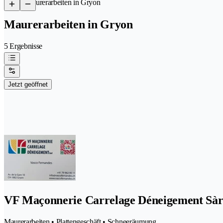
/
Maurerarbeiten in Gryon
Maurerarbeiten in Gryon
5 Ergebnisse
Jetzt geöffnet
VF Maçonnerie Carrelage Déneigement Sàr
Maurerarbeiten • Plattengeschäft • Schneeräumung