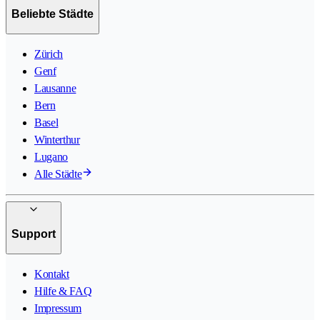
Beliebte Städte
Zürich
Genf
Lausanne
Bern
Basel
Winterthur
Lugano
Alle Städte
Support
Kontakt
Hilfe & FAQ
Impressum