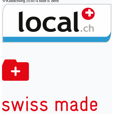
Kranichweg 10
3074 Muri b. Bern