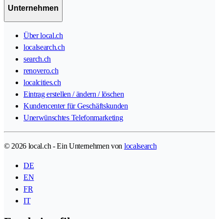
Unternehmen
Über local.ch
localsearch.ch
search.ch
renovero.ch
localcities.ch
Eintrag erstellen / ändern / löschen
Kundencenter für Geschäftskunden
Unerwünschtes Telefonmarketing
© 2026 local.ch - Ein Unternehmen von
localsearch
DE
EN
FR
IT