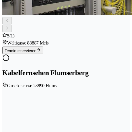
5
(1)
Wältigasse 8
8887 Mels
Termin reservieren
Kabelfernsehen Flumserberg
Guschastrasse 2
8890 Flums