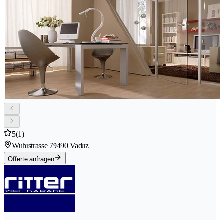
5
(1)
Wuhrstrasse 7
9490 Vaduz
Offerte anfragen