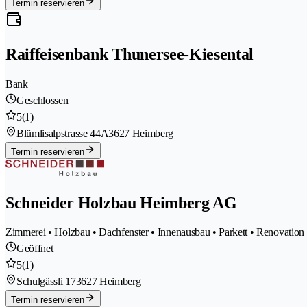
Termin reservieren
Raiffeisenbank Thunersee-Kiesental
Bank
Geschlossen
5
(1)
Blümlisalpstrasse 44A
3627 Heimberg
Termin reservieren
Schneider Holzbau Heimberg AG
Zimmerei • Holzbau • Dachfenster • Innenausbau • Parkett • Renovation
Geöffnet
5
(1)
Schulgässli 17
3627 Heimberg
Termin reservieren