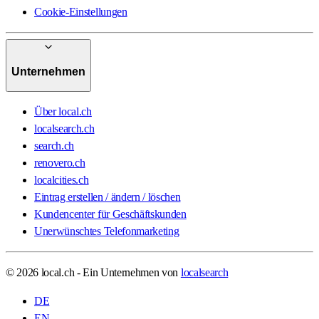
Cookie-Einstellungen
Unternehmen
Über local.ch
localsearch.ch
search.ch
renovero.ch
localcities.ch
Eintrag erstellen / ändern / löschen
Kundencenter für Geschäftskunden
Unerwünschtes Telefonmarketing
© 2026 local.ch - Ein Unternehmen von
localsearch
DE
EN