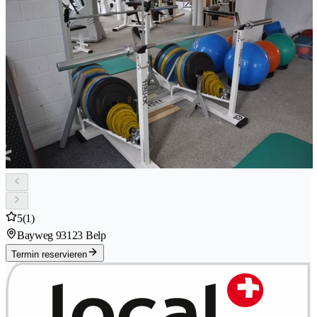
5
(1)
Bayweg 9
3123 Belp
Termin reservieren