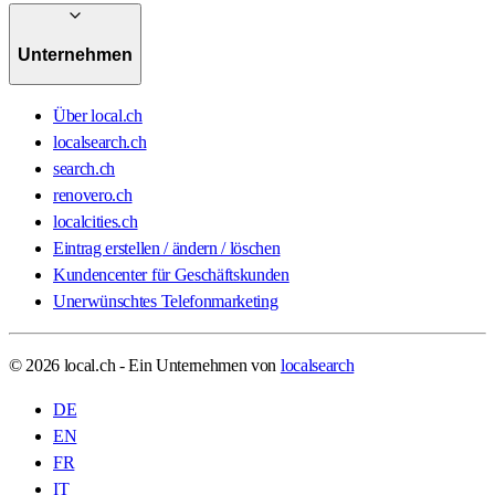
Unternehmen
Über local.ch
localsearch.ch
search.ch
renovero.ch
localcities.ch
Eintrag erstellen / ändern / löschen
Kundencenter für Geschäftskunden
Unerwünschtes Telefonmarketing
© 2026 local.ch - Ein Unternehmen von
localsearch
DE
EN
FR
IT