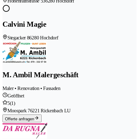
Hohenrainstrasse 53
6280 Hochdorf
Calvini Magie
Stegacker 8
6280 Hochdorf
M. Ambil Malergeschäft
Maler • Renovation • Fassaden
Geöffnet
5
(1)
Moospark 7
6221 Rickenbach LU
Offerte anfragen