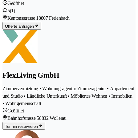
Geöffnet
5
(1)
Kantonsstrasse 1
8807 Freienbach
Offerte anfragen
FlexLiving GmbH
Zimmervermietung • Wohnungsagentur Zimmeragentur • Appartement
und Studio • Ländliche Unterkunft • Möbliertes Wohnen • Immobilien
• Wohngemeinschaft
Geöffnet
Bahnhofstrasse 5
8832 Wollerau
Termin reservieren