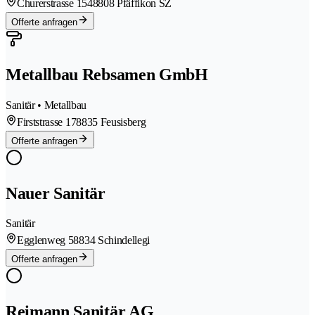
Churerstrasse 154
8808 Pfäffikon SZ
Offerte anfragen
Metallbau Rebsamen GmbH
Sanitär • Metallbau
Firststrasse 17
8835 Feusisberg
Offerte anfragen
Nauer Sanitär
Sanitär
Egglenweg 5
8834 Schindellegi
Offerte anfragen
Reimann Sanitär AG