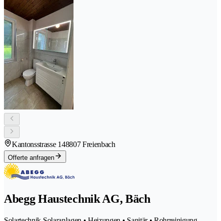
Kantonsstrasse 14
8807 Freienbach
Offerte anfragen
Abegg Haustechnik AG, Bäch
Solartechnik Solaranlagen • Heizungen • Sanitär • Rohrreinigung