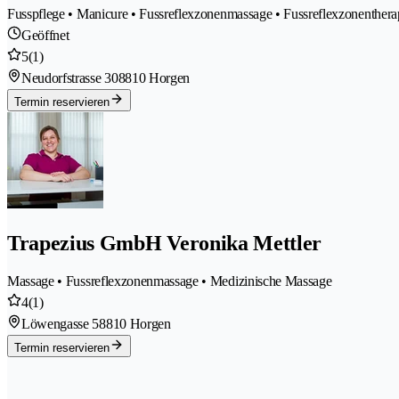
Fusspflege • Manicure • Fussreflexzonenmassage • Fussreflexzonenthera
Geöffnet
5
(1)
Neudorfstrasse 30
8810 Horgen
Termin reservieren
Trapezius GmbH Veronika Mettler
Massage • Fussreflexzonenmassage • Medizinische Massage
4
(1)
Löwengasse 5
8810 Horgen
Termin reservieren