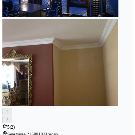
5
(2)
Seestrasse 215
8810 Horgen