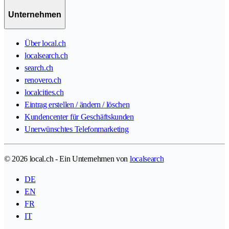
Unternehmen
Über local.ch
localsearch.ch
search.ch
renovero.ch
localcities.ch
Eintrag erstellen / ändern / löschen
Kundencenter für Geschäftskunden
Unerwünschtes Telefonmarketing
© 2026 local.ch - Ein Unternehmen von
localsearch
DE
EN
FR
IT