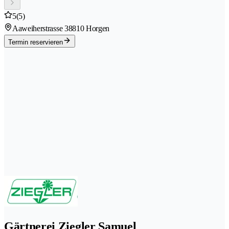
5
(5)
Aaweiherstrasse 3
8810 Horgen
Termin reservieren
Gärtnerei Ziegler Samuel