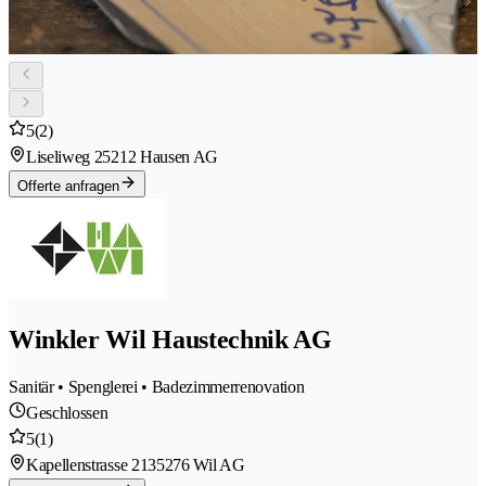
5
(2)
Liseliweg 2
5212 Hausen AG
Offerte anfragen
Winkler Wil Haustechnik AG
Sanitär • Spenglerei • Badezimmerrenovation
Geschlossen
5
(1)
Kapellenstrasse 213
5276 Wil AG