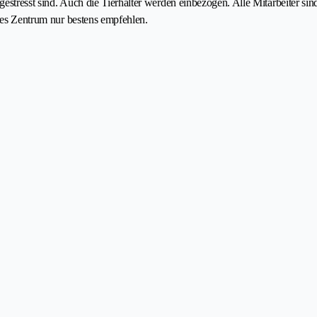
 gestresst sind. Auch die Tierhalter werden einbezogen. Alle Mitarbeiter s
eses Zentrum nur bestens empfehlen.