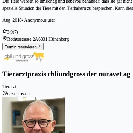
Die Tiere werden so umsichtig und liebevoll behandelt, dass sie gar nicht
spezielle Situation der Tiere mit den Tierhaltern zu besprechen. Kann di
Aug. 2018
• Anonymous user
3.9
(7)
Rothusstrasse 2A
6331 Hünenberg
Termin reservieren
Tierarztpraxis chliundgross der nuravet ag
Tierarzt
Geschlossen