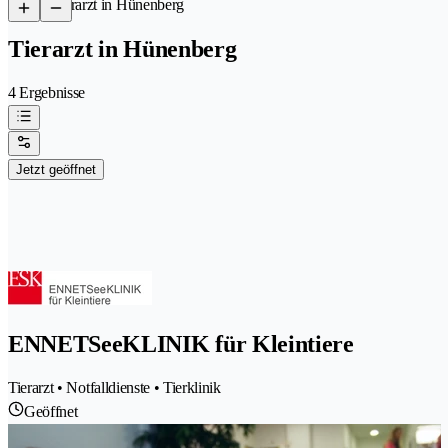
/
Tierarzt in Hünenberg
Tierarzt in Hünenberg
4 Ergebnisse
Jetzt geöffnet
ENNETSeeKLINIK für Kleintiere
Tierarzt • Notfalldienste • Tierklinik
Geöffnet