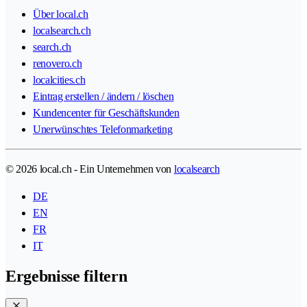
Über local.ch
localsearch.ch
search.ch
renovero.ch
localcities.ch
Eintrag erstellen / ändern / löschen
Kundencenter für Geschäftskunden
Unerwünschtes Telefonmarketing
© 2026 local.ch - Ein Unternehmen von
localsearch
DE
EN
FR
IT
Ergebnisse filtern