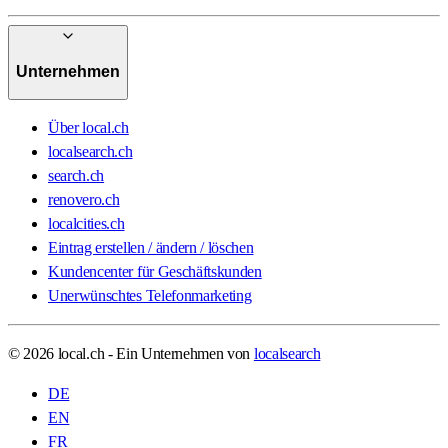
Unternehmen
Über local.ch
localsearch.ch
search.ch
renovero.ch
localcities.ch
Eintrag erstellen / ändern / löschen
Kundencenter für Geschäftskunden
Unerwünschtes Telefonmarketing
© 2026 local.ch - Ein Unternehmen von
localsearch
DE
EN
FR