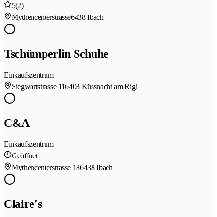
5
(2)
Mythencenterstrasse
6438 Ibach
Tschümperlin Schuhe
Einkaufszentrum
Siegwartstrasse 11
6403 Küssnacht am Rigi
C&A
Einkaufszentrum
Geöffnet
Mythencenterstrasse 18
6438 Ibach
Claire's