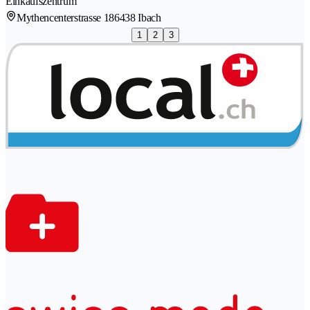
Einkaufszentrum
Mythencenterstrasse 18
6438 Ibach
1
2
3