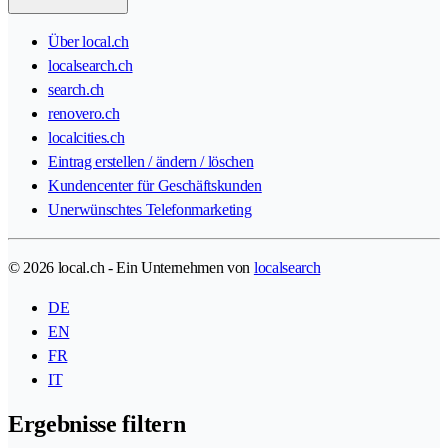
Über local.ch
localsearch.ch
search.ch
renovero.ch
localcities.ch
Eintrag erstellen / ändern / löschen
Kundencenter für Geschäftskunden
Unerwünschtes Telefonmarketing
© 2026 local.ch - Ein Unternehmen von
localsearch
DE
EN
FR
IT
Ergebnisse filtern