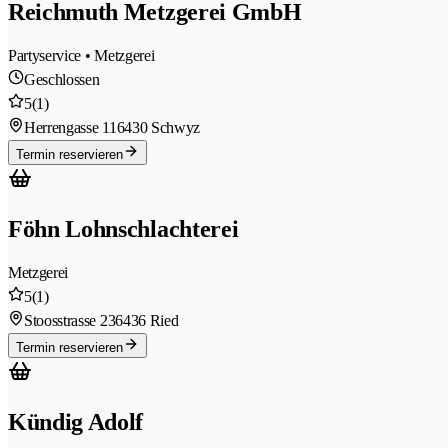
Reichmuth Metzgerei GmbH
Partyservice • Metzgerei
Geschlossen
5
(1)
Herrengasse 11
6430 Schwyz
Termin reservieren
Föhn Lohnschlachterei
Metzgerei
5
(1)
Stoosstrasse 23
6436 Ried
Termin reservieren
Kündig Adolf