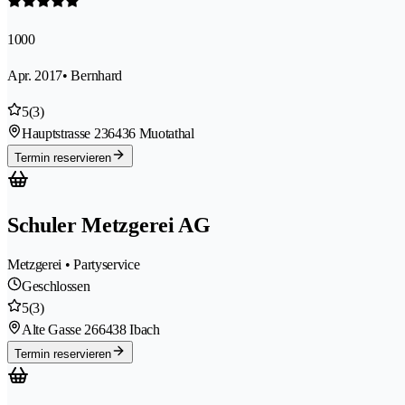
1000
Apr. 2017
• Bernhard
5
(3)
Hauptstrasse 23
6436 Muotathal
Termin reservieren
Schuler Metzgerei AG
Metzgerei • Partyservice
Geschlossen
5
(3)
Alte Gasse 26
6438 Ibach
Termin reservieren