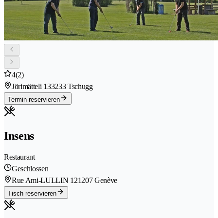
4
(2)
Jörimätteli 13
3233 Tschugg
Termin reservieren
Insens
Restaurant
Geschlossen
Rue Ami-LULLIN 12
1207 Genève
Tisch reservieren