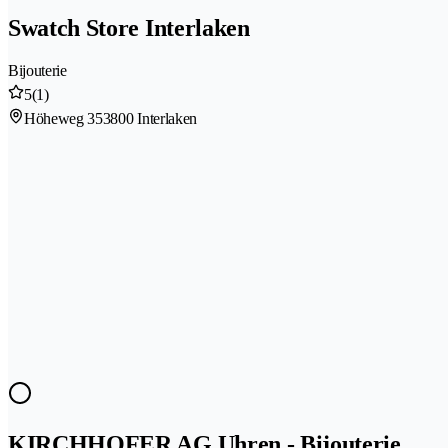
Swatch Store Interlaken
Bijouterie
5
(1)
Höheweg 35
3800 Interlaken
KIRCHHOFER AG Uhren - Bijouterie