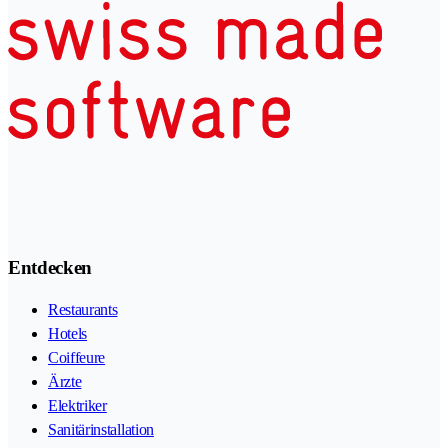
Entdecken
Restaurants
Hotels
Coiffeure
Ärzte
Elektriker
Sanitärinstallation