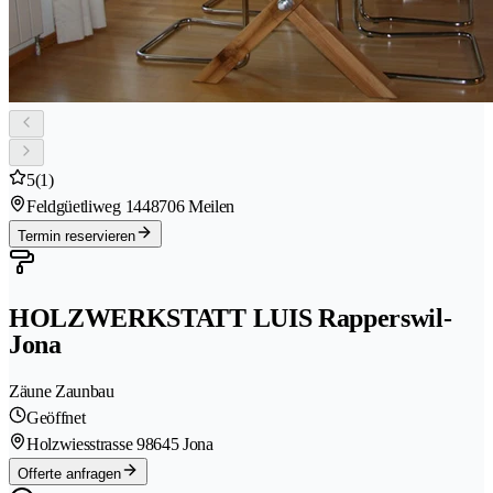
5
(1)
Feldgüetliweg 144
8706 Meilen
Termin reservieren
HOLZWERKSTATT LUIS Rapperswil-
Jona
Zäune Zaunbau
Geöffnet
Holzwiesstrasse 9
8645 Jona
Offerte anfragen