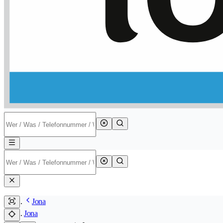
Jona
Jona