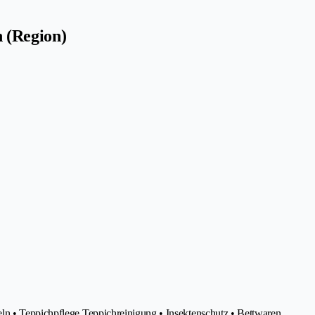
 (Region)
ln • Teppichpflege Teppichreinigung • Insektenschutz • Bettwaren