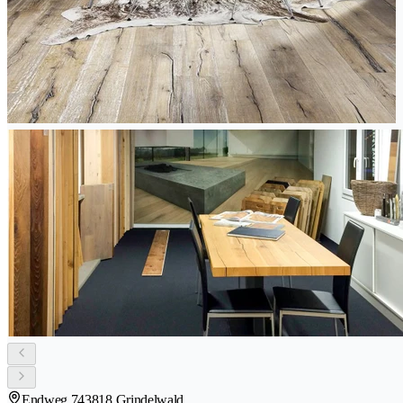
Endweg 74
3818 Grindelwald