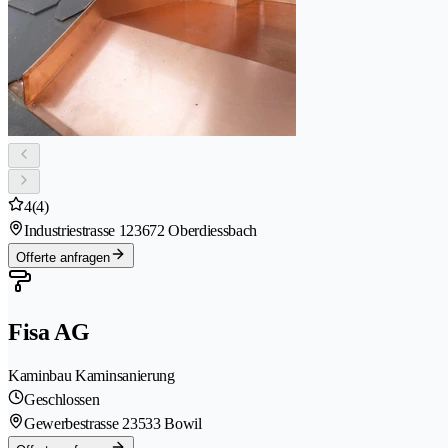
4
(4)
Industriestrasse 12
3672 Oberdiessbach
Offerte anfragen
Fisa AG
Kaminbau Kaminsanierung
Geschlossen
Gewerbestrasse 2
3533 Bowil