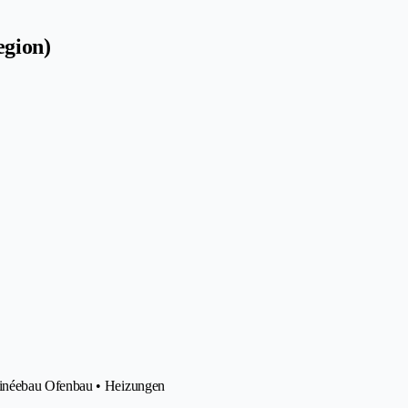
egion)
minéebau Ofenbau • Heizungen