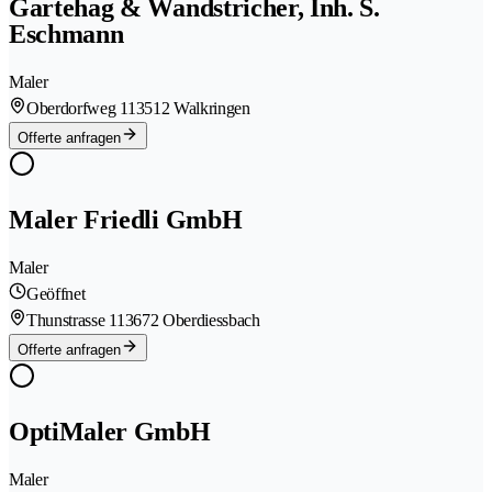
Gartehag & Wandstricher, Inh. S.
Eschmann
Maler
Oberdorfweg 11
3512 Walkringen
Offerte anfragen
Maler Friedli GmbH
Maler
Geöffnet
Thunstrasse 11
3672 Oberdiessbach
Offerte anfragen
OptiMaler GmbH
Maler