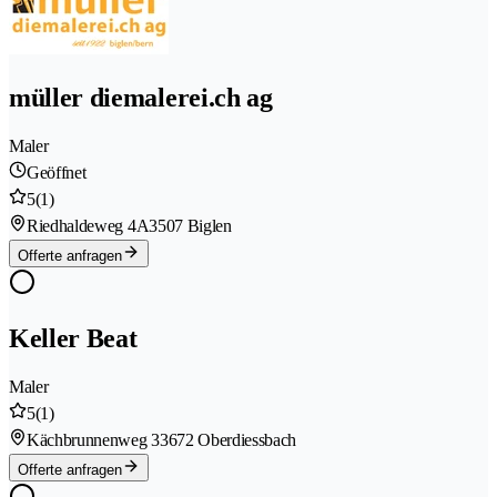
müller diemalerei.ch ag
Maler
Geöffnet
5
(1)
Riedhaldeweg 4A
3507 Biglen
Offerte anfragen
Keller Beat
Maler
5
(1)
Kächbrunnenweg 3
3672 Oberdiessbach
Offerte anfragen