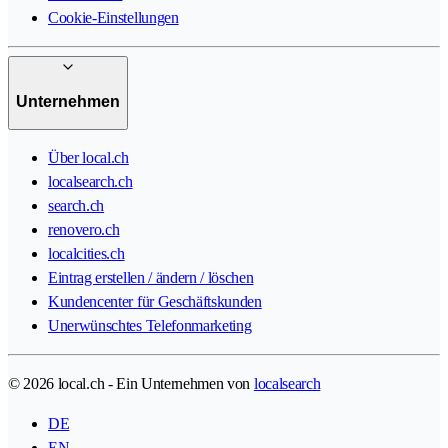
Cookie-Einstellungen
Unternehmen
Über local.ch
localsearch.ch
search.ch
renovero.ch
localcities.ch
Eintrag erstellen / ändern / löschen
Kundencenter für Geschäftskunden
Unerwünschtes Telefonmarketing
© 2026 local.ch - Ein Unternehmen von
localsearch
DE
EN