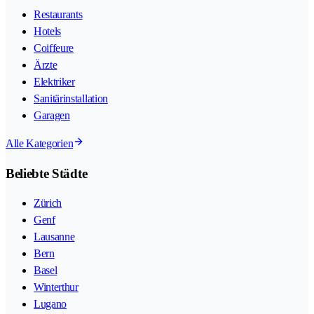
Restaurants
Hotels
Coiffeure
Ärzte
Elektriker
Sanitärinstallation
Garagen
Alle Kategorien
Beliebte Städte
Zürich
Genf
Lausanne
Bern
Basel
Winterthur
Lugano